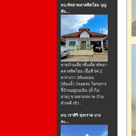
มบ.พัทยาคลาสสิคโฮม บุญ
สัม...
ขายบ้านเดี่ยวชั้นเดียวพัทยา
คลาสสิคโฮม เนื้อที่ 64.2
ตารางวา 3ห้องนอน
2ห้องน้ำ 2จอดรถ โครงการ
นี้บ้านอยู่บนเนิน (น้ำไม่
ท่วม) ขายตามสภาพ บ้าน
ทำเลดี เข้า...
มบ.วราศิริ ทุ่งกราด บาง
ละ...