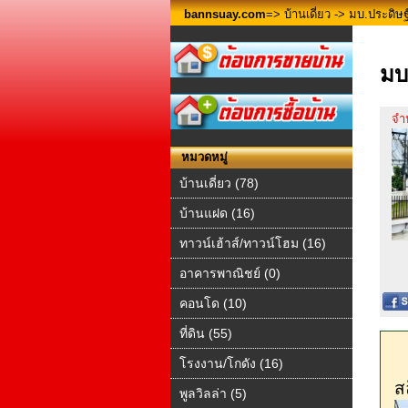
bannsuay.com
=>
บ้านเดี่ยว
-> มบ.ประดิษฐ
มบ
จำ
หมวดหมู่
บ้านเดี่ยว (78)
บ้านแฝด (16)
ทาวน์เฮ้าส์/ทาวน์โฮม (16)
อาคารพาณิชย์ (0)
คอนโด (10)
ที่ดิน (55)
โรงงาน/โกดัง (16)
ส
พูลวิลล่า (5)