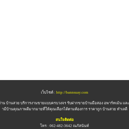
เว็บไซต์ :
http://bannsuay.com
้าน บ้านสวย
บริการงานขายแบบครบวงจร รับฝากขายบ้านมือสอง อพาร์ทเม้น และ ท
ามีบ้านคุณภาพดีมากมายที่ให้คุณเลือกได้ตามต้องการ ราคาถูก บ้านสวย ทำเลดี
สนใจติดต่อ
โทร : 062-482-3642 ณภัสนันท์