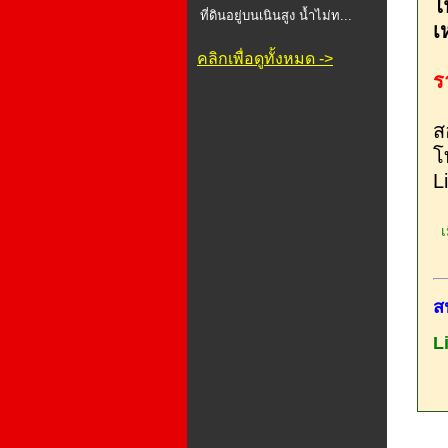
ไ
ที่ดินอยู่บนเนินสูง น้ำไม่ท...
เ
คลิกเพื่อดูทั้งหมด ->
ร
ส
โ
L
เม
ส
L